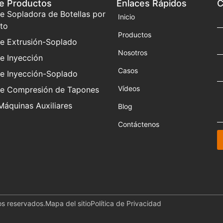
de Productos
Enlaces Rápidos
C
e Sopladora de Botellas por
Inicio
to
Productos
e Extrusión-Soplado
Nosotros
e Inyección
Casos
e Inyección-Soplado
Vídeos
e Compresión de Tapones
Máquinas Auxiliares
Blog
Contáctenos
s reservados.
Mapa del sitio
Política de Privacidad