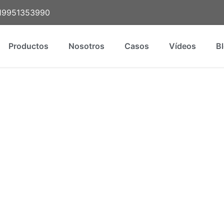
-19951353990
Productos
Nosotros
Casos
Vídeos
B
o
ección-Soplado