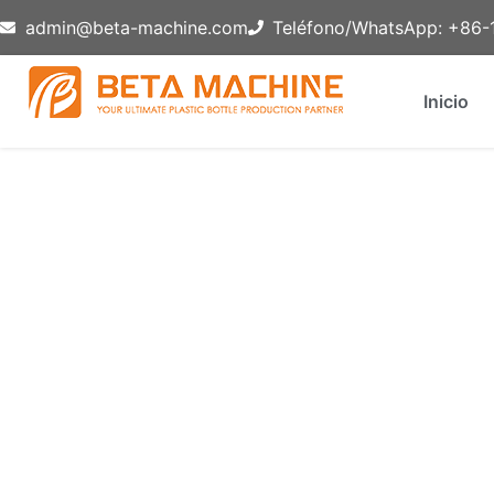
admin@beta-machine.com
Teléfono/WhatsApp: +86
Inicio
Máquina De Inyección-Soplad
Estás aquí:
Inicio
»
video_catagories
»
Máquina de Iny