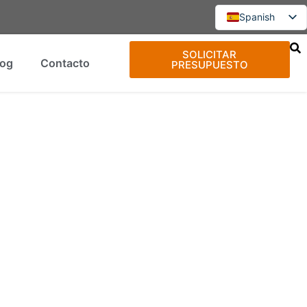
Spanish
English
SOLICITAR
log
Contacto
Portuguese
PRESUPUESTO
French
Russian
Chinese