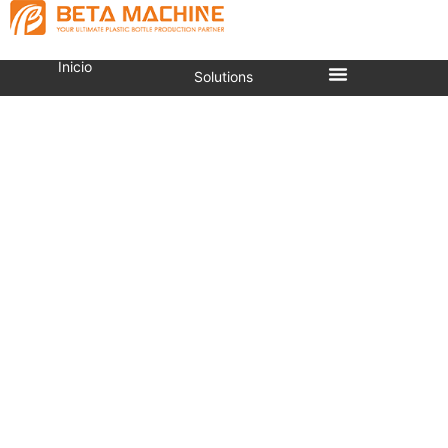
Inicio
Solutions
Serie NB2000 Máquina
Sopladora Totalmente
Automática
Estás aquí:
Inicio
»
Máquina de Sopladora de Botellas
por Estiramiento
»
Máquina sopladora automática de
botellas
»
Serie NB2000 Máquina sopladora
totalmente automática