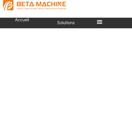
Accueil
Solutions
Machine De Moulage Par
Compression Hydraulique
De Bouchons Plastiques
(type Haute Vitesse)
Vous êtes ici :
Accueil
»
Machine de Moulage par
Compression de Bouchons
»
Machine de Moulage
par Compression de Bouchons
»
Machine de