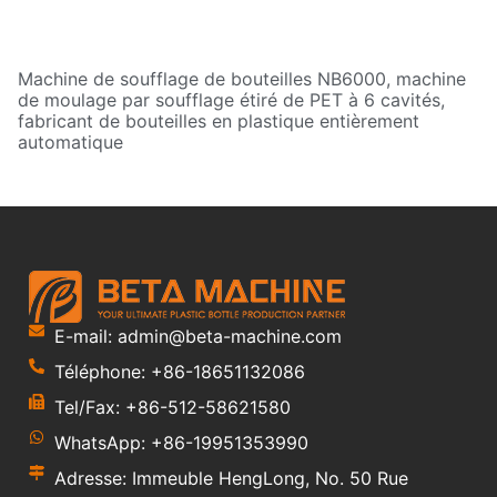
Machine de soufflage de bouteilles NB6000, machine
de moulage par soufflage étiré de PET à 6 cavités,
fabricant de bouteilles en plastique entièrement
automatique
E-mail: admin@beta-machine.com
Téléphone: +86-18651132086
Tel/Fax: +86-512-58621580
WhatsApp: +86-19951353990
Adresse: Immeuble HengLong, No. 50 Rue