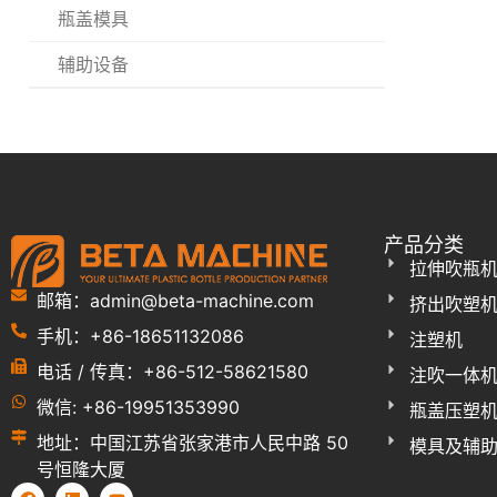
瓶盖模具
辅助设备
产品分类
拉伸吹瓶
邮箱：admin@beta-machine.com
挤出吹塑
手机：+86-18651132086
注塑机
电话 / 传真：+86-512-58621580
注吹一体机
微信: +86-19951353990
瓶盖压塑
地址：中国江苏省张家港市人民中路 50
模具及辅
号恒隆大厦