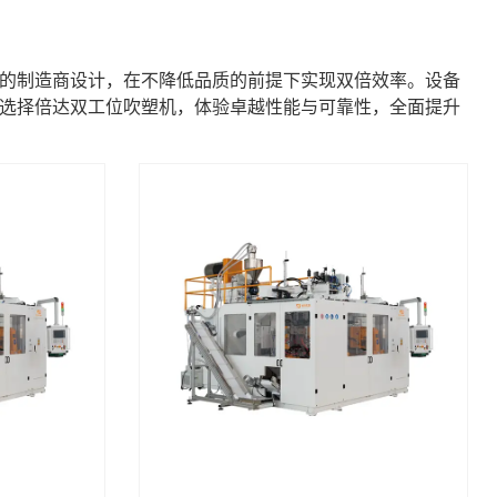
的制造商设计，在不降低品质的前提下实现双倍效率。设备
选择倍达双工位吹塑机，体验卓越性能与可靠性，全面提升