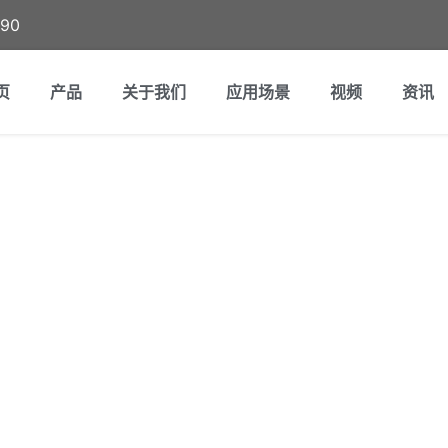
90
页
产品
关于我们
应用场景
视频
资讯