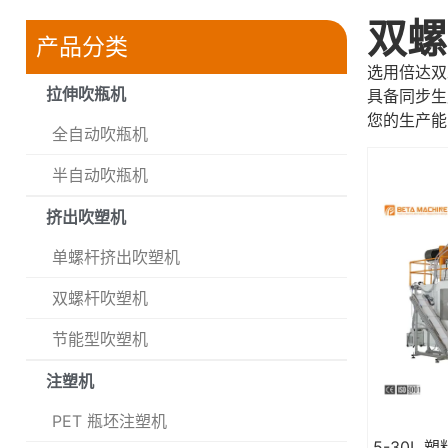
双螺
产品分类
选用倍达双
拉伸吹瓶机
具备同步生
您的生产能
全自动吹瓶机
半自动吹瓶机
挤出吹塑机
单螺杆挤出吹塑机
双螺杆吹塑机
节能型吹塑机
注塑机
PET 瓶坯注塑机
5-30L