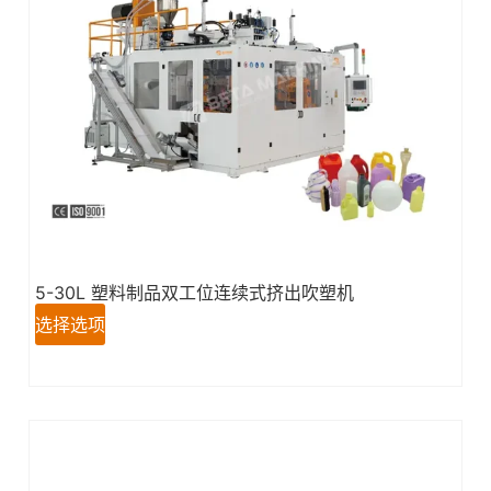
5-30L 塑料制品双工位连续式挤出吹塑机
选择选项